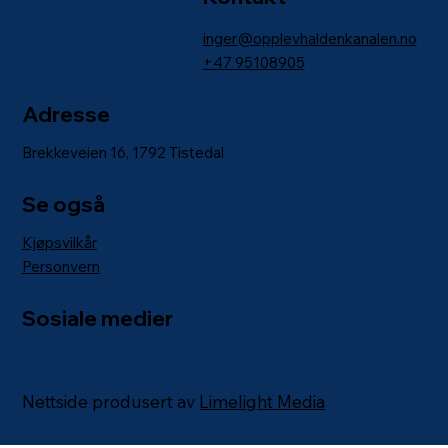
inger@opplevhaldenkanalen.no
+47
95108905
Adresse
Brekkeveien 16, 1792 Tistedal
Se også
Kjøpsvilkår
Personvern
Sosiale medier
Nettside produsert av
Limelight Media