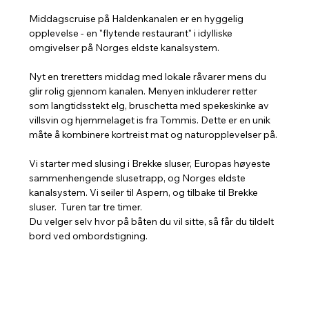
Middagscruise på Haldenkanalen er en hyggelig 
opplevelse - en "flytende restaurant" i idylliske 
omgivelser på Norges eldste kanalsystem.
Nyt en treretters middag med lokale råvarer mens du 
glir rolig gjennom kanalen. Menyen inkluderer retter 
som langtidsstekt elg, bruschetta med spekeskinke av 
villsvin og hjemmelaget is fra Tommis. Dette er en unik 
måte å kombinere kortreist mat og naturopplevelser på.
Vi starter med slusing i Brekke sluser, Europas høyeste 
sammenhengende slusetrapp, og Norges eldste 
kanalsystem. Vi seiler til Aspern, og tilbake til Brekke 
sluser.  Turen tar tre timer. 
Du velger selv hvor på båten du vil sitte, så får du tildelt 
bord ved ombordstigning. 