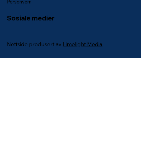
Personvern
Sosiale medier
Nettside produsert av
Limelight Media