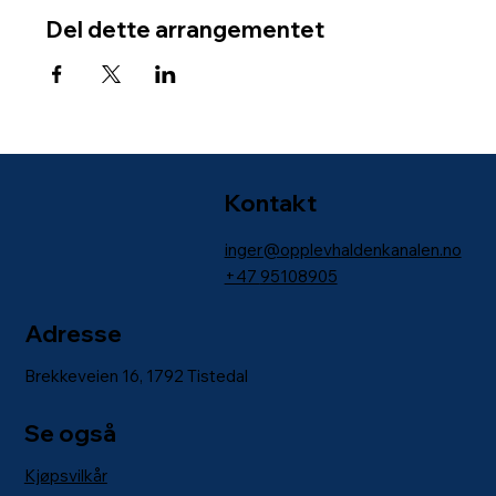
Del dette arrangementet
Kontakt
inger@opplevhaldenkanalen.no
+47
95108905
Adresse
Brekkeveien 16, 1792 Tistedal
Se også
Kjøpsvilkår