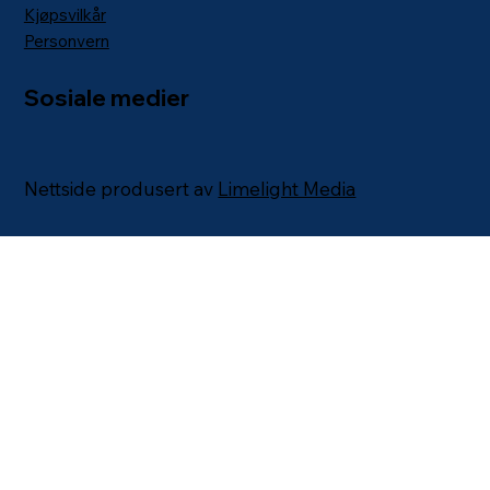
Kjøpsvilkår
Personvern
Sosiale medier
Nettside produsert av
Limelight Media