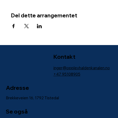
Del dette arrangementet
Kontakt
inger@opplevhaldenkanalen.no
+47
95108905
Adresse
Brekkeveien 16, 1792 Tistedal
Se også