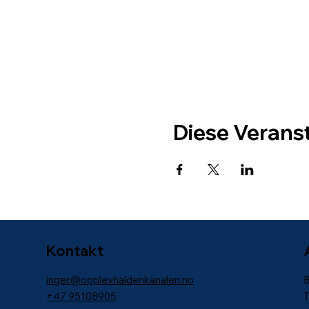
Diese Veranst
Kontakt
inger@opplevhaldenkanalen.no
B
+47
95108905
T