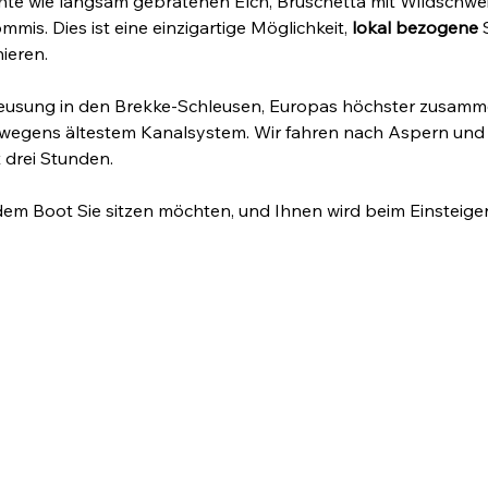
hte wie langsam gebratenen Elch, Bruschetta mit Wildschwe
is. Dies ist eine einzigartige Möglichkeit, 
lokal bezogene
 
ieren.
leusung in den Brekke-Schleusen, Europas höchster zusam
egens ältestem Kanalsystem. Wir fahren nach Aspern und 
 drei Stunden.
 dem Boot Sie sitzen möchten, und Ihnen wird beim Einsteige