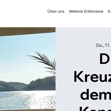
Über uns
Weitere Erlebnisse
K
Do., 11
D
Kreuz
dem