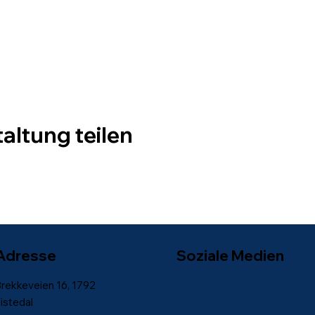
altung teilen
Adresse
Soziale Medien
rekkeveien 16, 1792
istedal