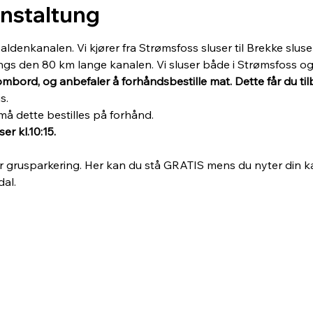
anstaltung
denkanalen. Vi kjører fra Strømsfoss sluser til Brekke sluser
angs den 80 km lange kanalen. Vi sluser både i Strømsfoss og 
ombord, og anbefaler å forhåndsbestille mat. Dette får du t
s. 
å dette bestilles på forhånd. 
er kl.10:15.
r grusparkering. Her kan du stå GRATIS mens du nyter din ka
dal.