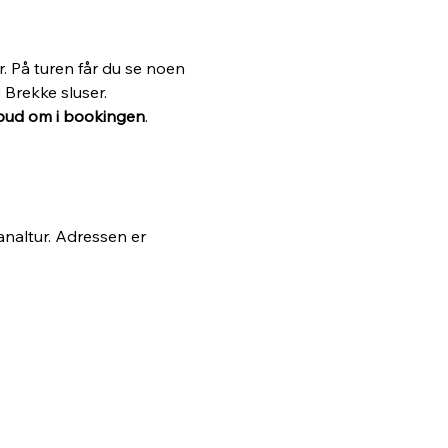
. På turen får du se noen 
Brekke sluser. 
ilbud om i bookingen
. 
naltur. Adressen er 