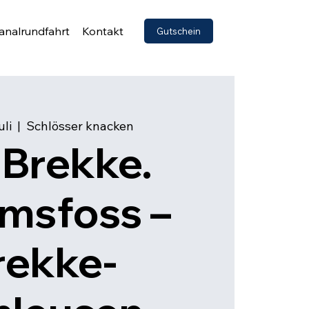
analrundfahrt
Kontakt
Gutschein
uli
  |  
Schlösser knacken
Brekke.
msfoss –
rekke-