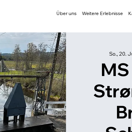
Über uns
Weitere Erlebnisse
K
So., 20. J
MS 
Strø
B