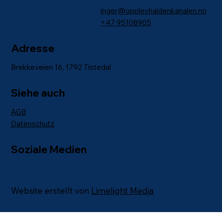
inger@opplevhaldenkanalen.no
+47
95108905
Adresse
Brekkeveien 16, 1792 Tistedal
Siehe auch
AGB
Datenschutz
Soziale Medien
Website erstellt von
Limelight Media