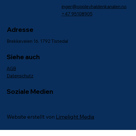
inger@opplevhaldenkanalen.no
+47
95108905
Adresse
Brekkeveien 16, 1792 Tistedal
Siehe auch
AGB
Datenschutz
Soziale Medien
Website erstellt von
Limelight Media