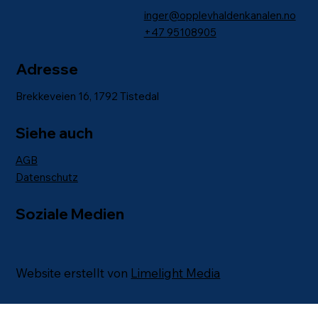
inger@opplevhaldenkanalen.no
+47
95108905
Adresse
Brekkeveien 16, 1792 Tistedal
Siehe auch
AGB
Datenschutz
Soziale Medien
Website erstellt von
Limelight Media