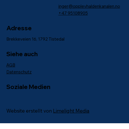
inger@opplevhaldenkanalen.no
+47
95108905
Adresse
Brekkeveien 16, 1792 Tistedal
Siehe auch
AGB
Datenschutz
Soziale Medien
Website erstellt von
Limelight Media