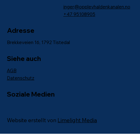
inger@opplevhaldenkanalen.no
+47
95108905
Adresse
Brekkeveien 16, 1792 Tistedal
Siehe auch
AGB
Datenschutz
Soziale Medien
Website erstellt von
Limelight Media