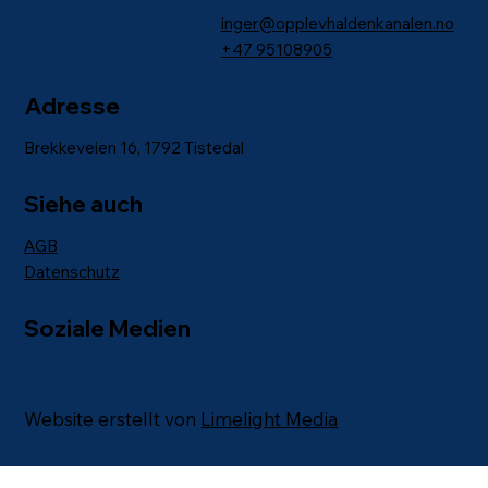
inger@opplevhaldenkanalen.no
+47
95108905
Adresse
Brekkeveien 16, 1792 Tistedal
Siehe auch
AGB
Datenschutz
Soziale Medien
Website erstellt von
Limelight Media