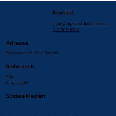
Kontakt
inger@opplevhaldenkanalen.no
+47
95108905
Adresse
Brekkeveien 16, 1792 Tistedal
Siehe auch
AGB
Datenschutz
Soziale Medien