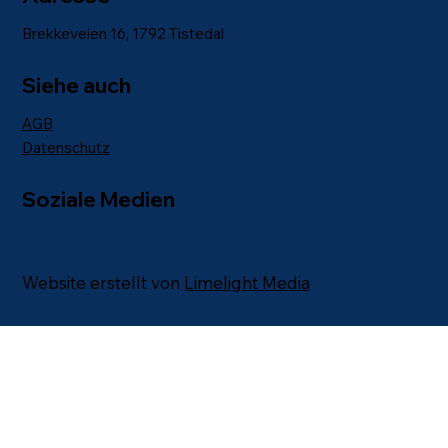
Brekkeveien 16, 1792 Tistedal
Siehe auch
AGB
Datenschutz
Soziale Medien
Website erstellt von
Limelight Media