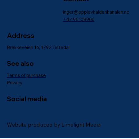
inger@opplevhaldenkanalen.no
+47
95108905
Address
Brekkeveien 16, 1792 Tistedal
See also
Terms of purchase
Privacy
Social media
Website produced by
Limelight Media