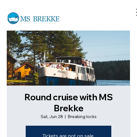
Round cruise with MS
Brekke
Sat, Jun 28
  |  
Breaking locks
Tickets are not on sale.