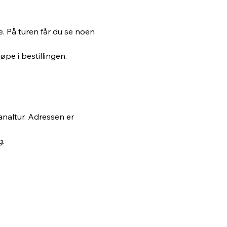
. På turen får du se noen 
øpe i bestillingen. 
naltur. Adressen er 
g.