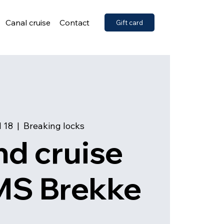
Canal cruise
Contact
Gift card
l 18
  |  
Breaking locks
d cruise
MS Brekke