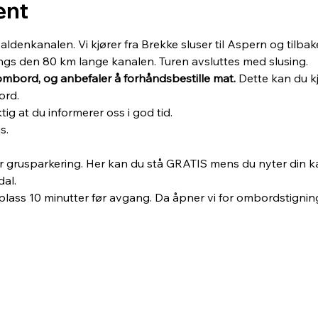
ent
denkanalen. Vi kjører fra Brekke sluser til Aspern og tilbake
angs den 80 km lange kanalen. Turen avsluttes med slusing. 
ombord, og anbefaler å forhåndsbestille mat.
 Dette kan du kj
ord.
tig at du informerer oss i god tid.
s.
r grusparkering. Her kan du stå GRATIS mens du nyter din ka
dal.
 plass 10 minutter før avgang. Da åpner vi for ombordstignin