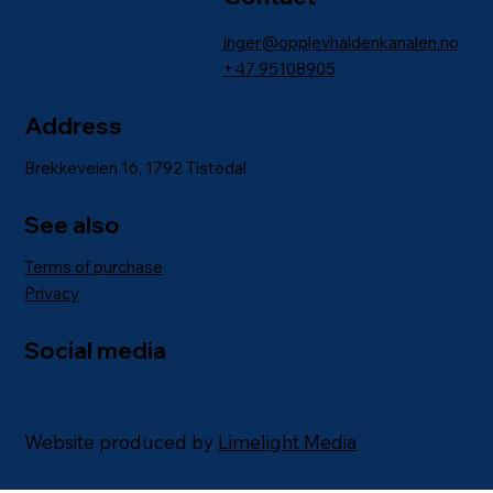
inger@opplevhaldenkanalen.no
+47
95108905
Address
Brekkeveien 16, 1792 Tistedal
See also
Terms of purchase
Privacy
Social media
Website produced by
Limelight Media