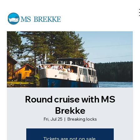
Round cruise with MS
Brekke
Fri, Jul 25
  |  
Breaking locks
Tickets are not on sale.